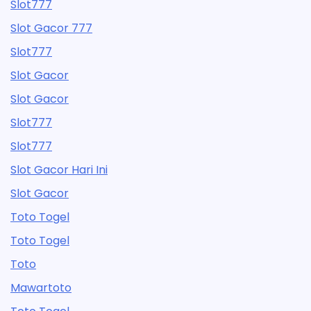
Slot777
Slot Gacor 777
Slot777
Slot Gacor
Slot Gacor
Slot777
Slot777
Slot Gacor Hari Ini
Slot Gacor
Toto Togel
Toto Togel
Toto
Mawartoto