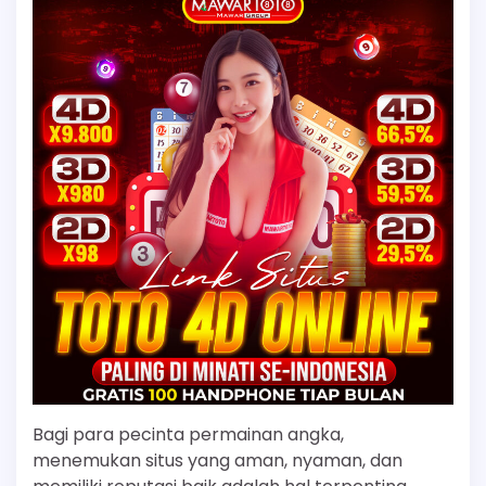
Bagi para pecinta permainan angka,
menemukan situs yang aman, nyaman, dan