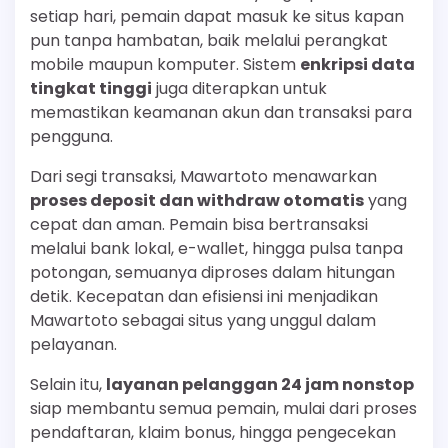
setiap hari, pemain dapat masuk ke situs kapan
pun tanpa hambatan, baik melalui perangkat
mobile maupun komputer. Sistem
enkripsi data
tingkat tinggi
juga diterapkan untuk
memastikan keamanan akun dan transaksi para
pengguna.
Dari segi transaksi, Mawartoto menawarkan
proses deposit dan withdraw otomatis
yang
cepat dan aman. Pemain bisa bertransaksi
melalui bank lokal, e-wallet, hingga pulsa tanpa
potongan, semuanya diproses dalam hitungan
detik. Kecepatan dan efisiensi ini menjadikan
Mawartoto sebagai situs yang unggul dalam
pelayanan.
Selain itu,
layanan pelanggan 24 jam nonstop
siap membantu semua pemain, mulai dari proses
pendaftaran, klaim bonus, hingga pengecekan